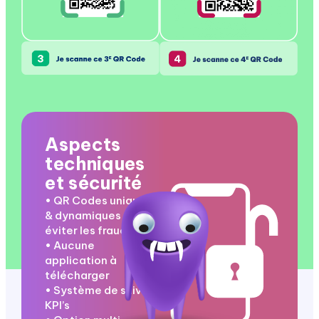
Aspects
techniques
et sécurité
• QR Codes uniques
& dynamiques pour
éviter les fraudes
• Aucune
application à
télécharger
• Système de suivi
KPI’s